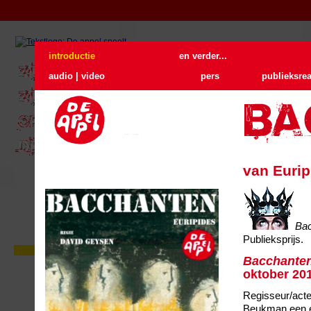
introductie
en verder...
audio | video
pers
publieksrea
van Eurip
Ba
Publieksprijs.
Zie De Appel buiten
Bacchante
In juni gaan we naar buiten. Drie
locatievoorstellingen op loopafstand
oktober 201
van elkaar. Met één kaartje kunt u
drie voorstellingen zien.
Regisseur/act
Lees verder
...
Beukman een eig