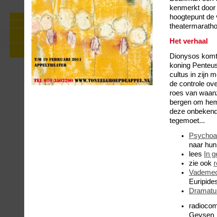
kenmerkt door 
Foto's Zie De Appel Buiten
hoogtepunt de 
Persreacties Zie de mens
theatermarath
Over Zie de mens: geschiedenis,
stuk, personages, achtergronden
Het verhaal
Nieuw educatief aanbod rond Zie de
mens
Dionysos komt 
koning Penteus 
cultus in zijn
de controle ove
roes van waanz
bergen om hem 
deze onbekende 
tegemoet...
Psychoan
naar hun
lees
In 
zie ook
r
Vademe
Euripide
Dramatur
radiocom
Geysen