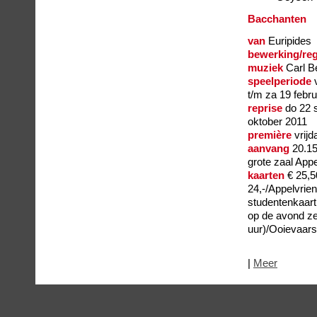
Bacchanten
van
Euripides
bewerking/reg
muziek
Carl 
speelperiode
v
t/m za 19 febru
reprise
do 22 
oktober 2011
première
vrij
aanvang
20.15
grote zaal Appe
kaarten
€ 25,5
24,-/Appelvrie
studentenkaart 
op de avond ze
uur)/Ooievaars
|
Meer