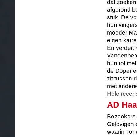
dat zoeken.
afgerond be
stuk. De vo
hun vingers
moeder Mari
eigen karret
En verder, 
Vandenberg
hun rol met
de Doper en
zit tussen 
met anderen
Hele recen
AD Haa
Bezoekers p
Gelovigen e
waarin Ton