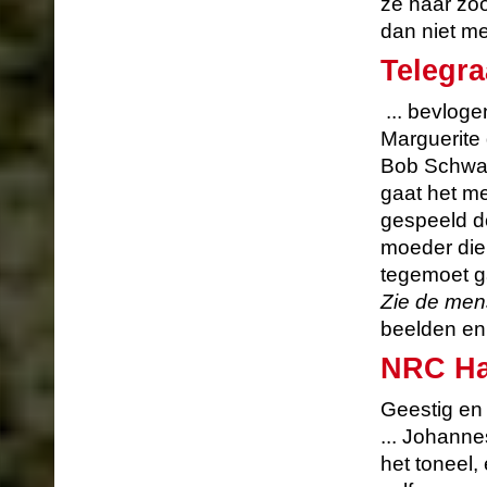
ze haar zoo
dan niet me
Telegra
... bevloge
Marguerite
Bob Schwar
gaat het m
gespeeld d
moeder die
tegemoet g
Zie de men
beelden en
NRC Ha
Geestig en 
... Johanne
het toneel