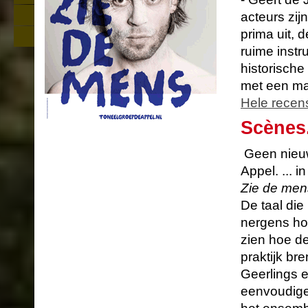
Over Zie de mens: geschiedenis,
acteurs zij
stuk, personages, achtergronden
Nieuw educatief aanbod rond Zie de
prima uit, 
mens
ruime instr
historische
met een maa
Hele recen
Scènes
Geen nieuw
Appel. ... i
Zie de men
De taal die
nergens hoo
zien hoe de
praktijk br
Geerlings 
eenvoudige 