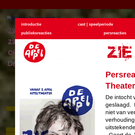
introductie
cast | speelperiode
publieksreacties
persreacties
Persrea
Theater
De intocht 
geslaagd. E
Zie De Appel buiten
niet van ve
In juni gaan we naar buiten. Drie
locatievoorstellingen op loopafstand
verhoudinge
van elkaar. Met één kaartje kunt u
uitstekend
drie voorstellingen zien.
Foto's Zie De Appel Buiten
Lees verder
...
- Geert de 
Persreacties Zie de mens