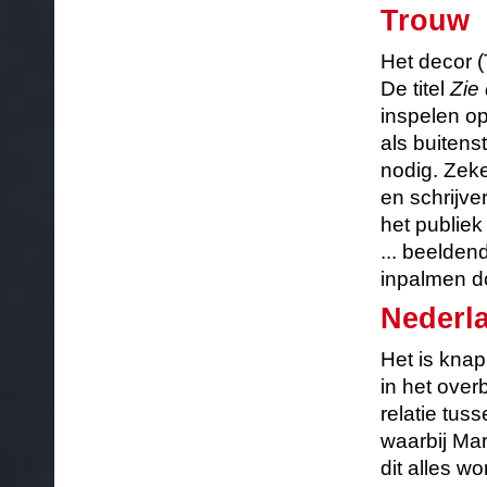
Trouw
Het decor 
De titel
Zie
inspelen op
als buitens
nodig. Zeke
en schrijve
het publie
... beelde
inpalmen do
Nederl
Het is kna
in het over
relatie tus
waarbij Mar
dit alles w