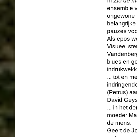
In
Zie de 
ensemble vo
ongewone t
belangrijke
pauzes voor
Als epos w
Visueel ste
Vandenberg
blues en go
indrukwek
... tot en 
indringend
(Petrus) aan
David Geyse
... in het 
moeder Mari
de mens.
Geert de J