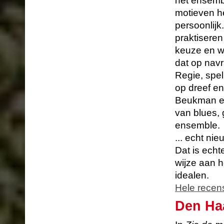
het ensemb
motieven he
persoonlijk
praktiseren
keuze en w
dat op navr
Regie, spel
op dreef e
Beukman en
van blues,
ensemble.
... echt ni
Dat is echt
wijze aan h
idealen.
Hele recen
Den Ha