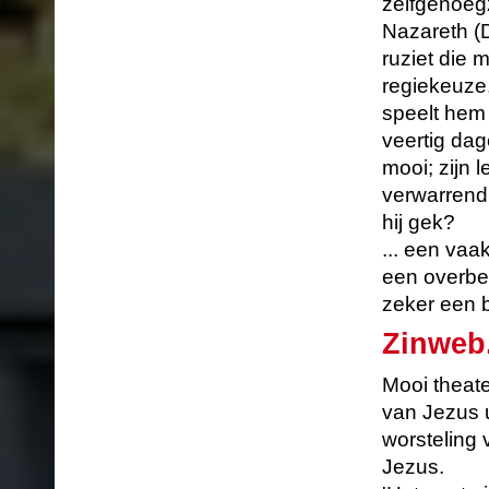
zelfgenoegz
Nazareth (
ruziet die 
regiekeuze
speelt hem
veertig dag
mooi; zijn 
verwarrend 
hij gek?
... een vaa
een overbe
zeker een b
Zinweb
Mooi theate
van Jezus u
worsteling 
Jezus.