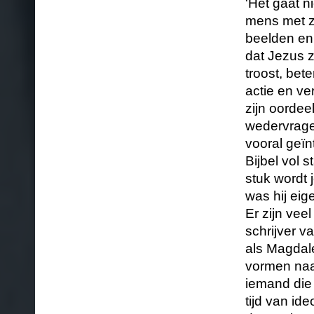
'Het gaat n
mens met zi
beelden en
dat Jezus 
troost, bet
actie en ve
zijn oordee
wedervragen
vooral geïn
Bijbel vol 
stuk wordt 
was hij eig
Er zijn ve
schrijver va
als Magdale
vormen naar
iemand die 
tijd van id