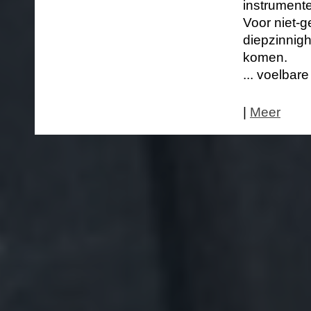
instrumente
Voor niet-g
diepzinnigh
komen.
... voelbar
|
Meer