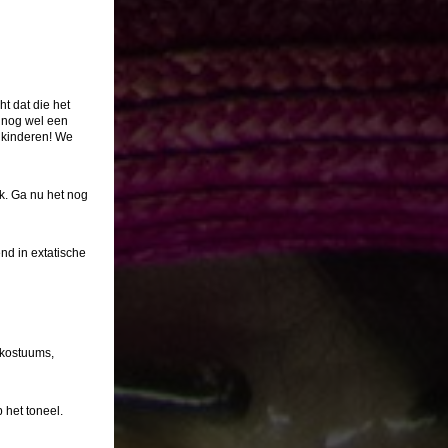
t dat die het
 nog wel een
 kinderen! We
k. Ga nu het nog
nd in extatische
 kostuums,
 het toneel.