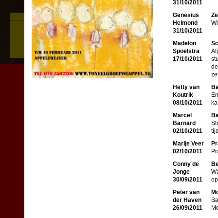
31/10/2011
Genesius
Ze
Foto's Zie De Appel Buiten
Helmond
Wo
Persreacties Zie de mens
31/10/2011
Over Zie de mens: geschiedenis,
stuk, personages, achtergronden
Madelon
Sc
Nieuw educatief aanbod rond Zie de
Spoelstra
Af
mens
17/10/2011
st
de
ze
Hetty van
Ba
Koutrik
En
08/10/2011
ka
Marcel
Ba
Barnard
St
02/10/2011
ti
Marije Veer
Pr
02/10/2011
Pr
Conny de
Be
Jonge
Wa
30/09/2011
op
Peter van
Mo
der Haven
Ba
26/09/2011
Mo