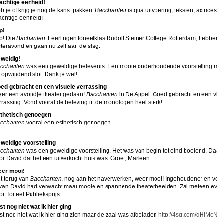
achtige eenheid!
b je of krijg je nog de kans: pakken!
Bacchanten
is qua uitvoering, teksten, actrice
achtige eenheid!
p!
p! Die
Bachanten
. Leerlingen toneelklas Rudolf Steiner College Rotterdam, hebb
steravond en gaan nu zelf aan de slag.
weldig!
cchanten
was een geweldige belevenis. Een mooie onderhoudende voorstelling m
 opwindend slot. Dank je wel!
ed gebracht en een visuele verrassing
er een avondje theater gedaan!
Bacchanten
in De Appel. Goed gebracht en een v
rrassing. Vond vooral de beleving in de monologen heel sterk!
thetisch genoegen
cchanten
vooral een esthetisch genoegen.
weldige voorstelling
cchanten
was een geweldige voorstelling. Het was van begin tot eind boeiend. Da
or David dat het een uitverkocht huis was. Groet, Marleen
er mooi!
t terug van
Bacchanten
, nog aan het naverwerken, weer mooi! Ingehoudener en v
 van David had verwacht maar mooie en spannende theaterbeelden. Zal meteen 
or Toneel Publieksprijs.
st nog niet wat ik hier ging
st nog niet wat ik hier ging zien maar de zaal was afgeladen
http://4sq.com/gHIMc