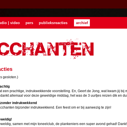
udio | video
pers
publieksreacties
archief
cties
s gesloten.)
achtig
t een prachtige, indrukwekkende voorstelling. En, Geert de Jong, wat kwam jij bij 
dankt allemaal voor deze geweldige middag, het was de 3 uurtjes reizen dik en d
jzonder indrukwekkend
cchanten bijzonder indrukwekkend. Een feest om er bij aanwezig te zijn!
weldig!
weldig, samen met mijn toneelclub, de plankeniers een super avond gehad! Dank!