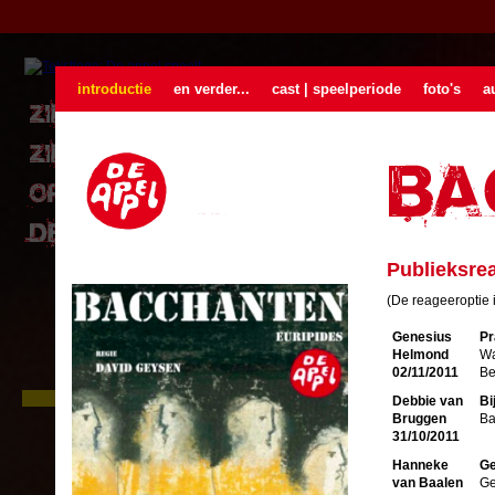
introductie
en verder...
cast | speelperiode
foto's
a
Publieksrea
(De reageeroptie i
Genesius
Pr
Helmond
Wa
02/11/2011
Be
Zie De Appel buiten
Debbie van
Bi
In juni gaan we naar buiten. Drie
Bruggen
Ba
locatievoorstellingen op loopafstand
31/10/2011
van elkaar. Met één kaartje kunt u
drie voorstellingen zien.
Hanneke
Ge
Lees verder
...
van Baalen
Ge