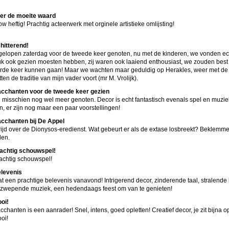
er de moeite waard
w heftig! Prachtig acteerwerk met orginele artistieke omlijsting!
hitterend!
gelopen zaterdag voor de tweede keer genoten, nu met de kinderen, we vonden ech
uk ook gezien moesten hebben, zij waren ook laaiend enthousiast, we zouden best
rde keer kunnen gaan! Maar we wachten maar geduldig op Herakles, weer met de
tten de traditie van mijn vader voort (mr M. Vrolijk).
cchanten voor de tweede keer gezien
 misschien nog wel meer genoten. Decor is echt fantastisch evenals spel en muzie
n, er zijn nog maar een paar voorstellingen!
cchanten bij De Appel
rijd over de Dionysos-eredienst. Wat gebeurt er als de extase losbreekt? Beklemme
jden.
achtig schouwspel!
achtig schouwspel!
levenis
t een prachtige belevenis vanavond! Intrigerend decor, zinderende taal, stralende
zwepende muziek, een hedendaags feest om van te genieten!
oi!
cchanten is een aanrader! Snel, intens, goed opletten! Creatief decor, je zit bijna op
oi!