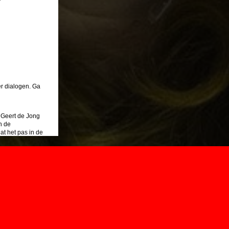
er dialogen. Ga
 Geert de Jong
n de
at het pas in de
zien is, is
endin is nog niet
anderhalf uur