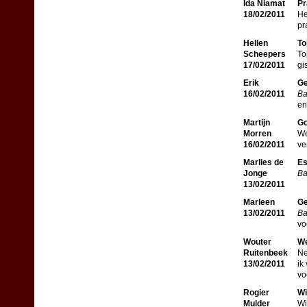
Ida Niamat
Pr
18/02/2011
He
pr
Hellen
To
Scheepers
To
17/02/2011
gi
Erik
Ge
16/02/2011
Ba
en
Martijn
Go
Morren
We
16/02/2011
ve
Marlies de
Es
Jonge
Ba
13/02/2011
Marleen
Ge
13/02/2011
Ba
vo
Wouter
We
Ruitenbeek
Ne
13/02/2011
ik
vo
Rogier
Wi
Mulder
Wi