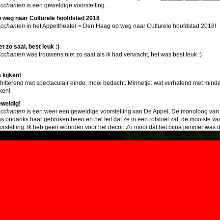
cchanten
is een geweldige voorstelling.
 weg naar Culturele hoofdstad 2018
cchanten
in het Appeltheater = Den Haag op weg naar Culturele hoofdstad 2018!
et zo saai, best leuk :)
cchanten
was trouwens niet zo saai als ik had verwacht, het was best leuk :)
 kijken!
hitterend met spectaculair einde, mooi bedacht. Minnetje: wat verhalend met mind
jken!
weldig!
cchanten
is een weer een geweldige voorstelling van De Appel. De monoloog van
s ondanks haar gebroken been en het feit dat ze in een rolstoel zat, de mooiste va
orstelling. Ik heb geen woorden voor het decor. Zo mooi dat het bijna jammer was d
atste scène tot z'n volle recht kwam.
cchanten is prachtig!
cchanten is prachtig! Ook het decor, dat pas in die geweldige slotscène helemaal te 
rkelijk schitterend!
e morning after
e morning after... toch even uit het raam gekeken of er geen fall-out was. En m'n vri
 bergen ingetrokken:-)
et uitgepraat
cchanten was indrukwekkend. Lekker dat we nog 1 1/2 uur moesten rijden! En na 