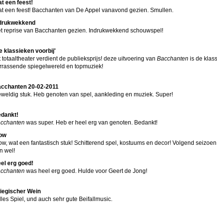
t een feest!
t een feest! Bacchanten van De Appel vanavond gezien. Smullen.
drukwekkend
t reprise van Bacchanten gezien. Indrukwekkend schouwspel!
e klassieken voorbij'
t totaaltheater verdient de publieksprijs! deze uitvoering van
Bacchanten
is de klass
rrassende spiegelwereld en topmuziek!
cchanten 20-02-2011
weldig stuk. Heb genoten van spel, aankleding en muziek. Super!
dankt!
cchanten
was super. Heb er heel erg van genoten. Bedankt!
ow
w, wat een fantastisch stuk! Schitterend spel, kostuums en decor! Volgend seizoen
n wel!
el erg goed!
cchanten
was heel erg goed. Hulde voor Geert de Jong!
iegischer Wein
lles Spiel, und auch sehr gute Beifallmusic.