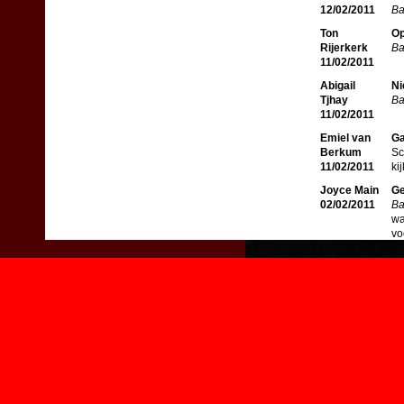
12/02/2011
Ba
Ton
Op
Rijerkerk
Ba
11/02/2011
Abigail
Ni
Tjhay
Ba
11/02/2011
Emiel van
Ga
Berkum
Sc
11/02/2011
ki
Joyce Main
Ge
02/02/2011
Ba
wa
vo
la
Piet Sneep
Ba
31/01/2011
Ba
we
Derk
Th
Hazekamp
Th
31/01/2011
de
Nic Windt
Ni
30/01/2011
Ba