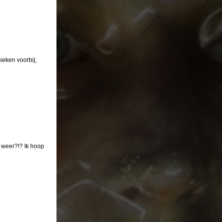
ieken voorbij;
 weer?!? Ik hoop