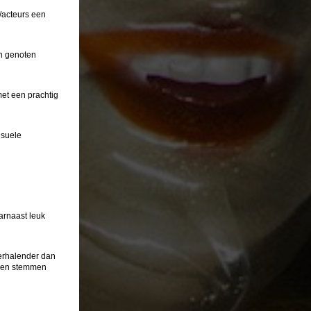
s/acteurs een
en genoten
et een prachtig
isuele
arnaast leuk
erhalender dan
even stemmen
N