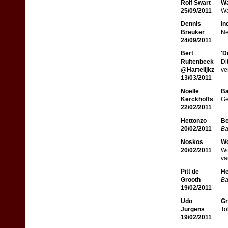
Rolf Swart
Wa
25/09/2011
Wa
Dennis
In
Breuker
Ne
24/09/2011
Bert
'D
Ruitenbeek
Di
@Hartelijkz
ve
13/03/2011
Noëlle
Ba
Kerckhoffs
Ge
22/02/2011
Hettonzo
Be
20/02/2011
Ba
Noskos
W
20/02/2011
Wo
va
Pitt de
He
Grooth
Ba
19/02/2011
Udo
Gr
Jürgens
To
19/02/2011