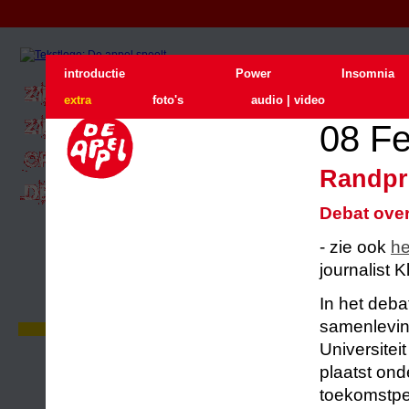
introductie
Power
Insomnia
extra
foto's
audio | video
08 Fe
Randp
Debat over
- zie ook
he
journalist K
In het deba
samenlevin
Zie De Appel buiten
In juni gaan we naar buiten. Drie
Universitei
locatievoorstellingen op loopafstand
plaatst on
van elkaar. Met één kaartje kunt u
drie voorstellingen zien.
toekomstpe
Lees verder
...