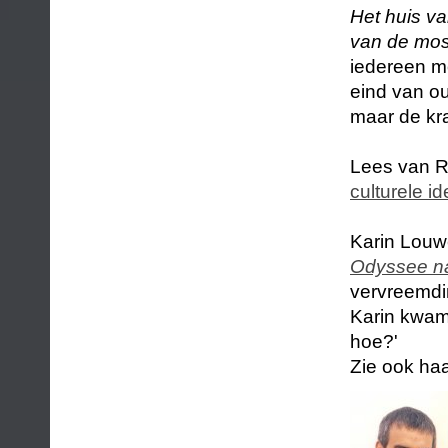
Het huis v
van de mo
iedereen mo
eind van ou
maar de kraa
Lees van R
culturele ide
Karin Louwe
Odyssee na
vervreemdi
Karin kwam
hoe?'
Zie ook ha