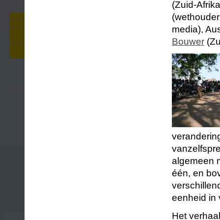
(Zuid-Afrik
(wethouder
Foto's Zie De Appel Buiten
Persreacties Zie de mens
media), Aus
Over Zie de mens: geschiedenis,
stuk, personages, achtergronden
Bouwer
(Zu
Nieuw educatief aanbod rond Zie de
mens
verandering
vanzelfspre
algemeen me
één, en bov
verschillen
eenheid in 
Het verhaal