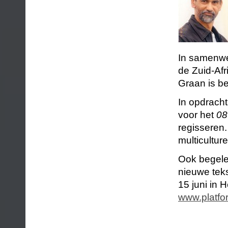
In samenwe
de Zuid-Af
Graan is be
In opdracht
voor het
08
regisseren
multicultur
Ook begelei
nieuwe tek
15 juni in 
www.platfo