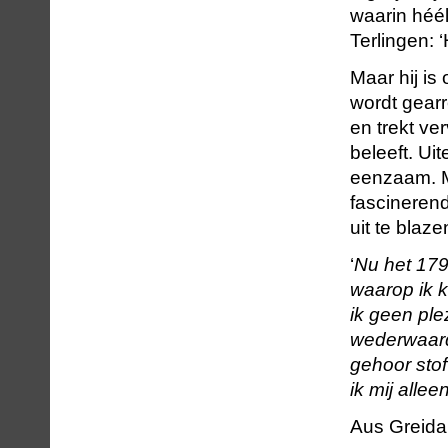
waarin héé
Terlingen: 
Maar hij is
wordt gearr
en trekt ve
beleeft. Uit
eenzaam. Me
fascinerend
uit te blaze
‘
Nu het 179
waarop ik k
ik geen ple
wederwaard
gehoor stof
ik mij alle
Aus Greidan