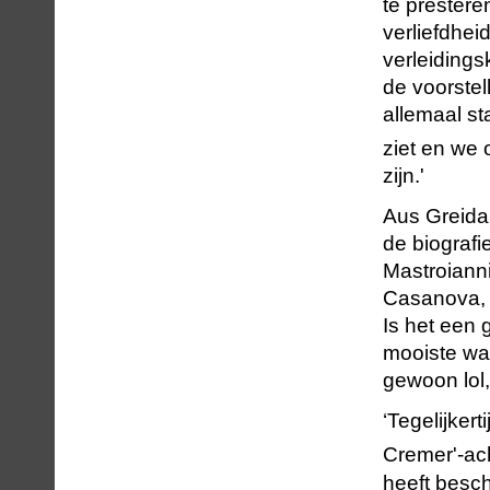
te prestere
verliefdhei
verleidings
de voorstel
allemaal st
ziet en we 
zijn.'
Aus Greidan
de biografi
Mastroianni
Casanova, e
Is het een 
mooiste wa
gewoon lol,
‘Tegelijker
Cremer'-ac
heeft beschr