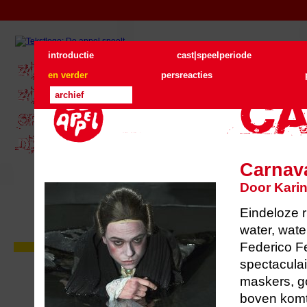
introductie
cast|speelperiode
en verder
persreacties
archief
Carnav
Door Karin
Eindeloze r
water, wate
Federico Fe
Zie De Appel buiten
In juni gaan we naar buiten. Drie
spectacula
locatievoorstellingen op loopafstand
van elkaar. Met één kaartje kunt u
maskers, g
drie voorstellingen zien.
boven komt 
Lees verder
...