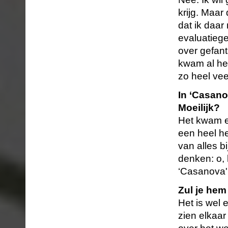
krijg. Maar 
dat ik daar
evaluatiege
over gefan
kwam al hee
zo heel vee
In ‘Casano
Moeilijk?
Het kwam er
een heel he
van alles b
denken: o, 
‘Casanova' 
Zul je hem
Het is wel 
zien elkaa