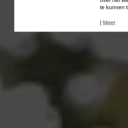
over het we
te kunnen t
|
Meer