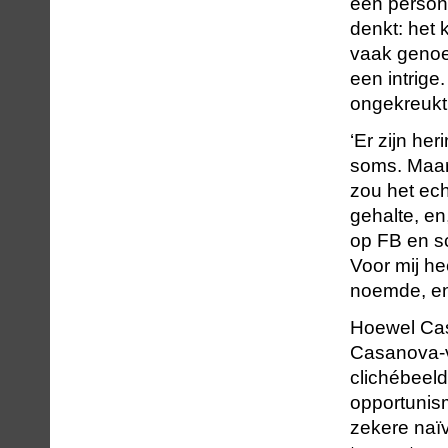
een persona
denkt: het 
vaak genoeg 
een intrige
ongekreukt 
‘Er zijn he
soms. Maar 
zou het ec
gehalte, en
op FB en sch
Voor mij he
noemde, en 
Hoewel Casa
Casanova-vo
clichébeeld
opportunism
zekere naïv