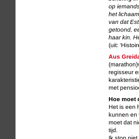
op iemands
het lichaam
van dat Est
getoond, e
haar kin. He
(uit: ‘Histo
Aus Greid
(marathon)vo
regisseur e
karakterist
met pensio
Hoe moet d
Het is een 
kunnen en w
moet dat ni
tijd.
Ik stop nie