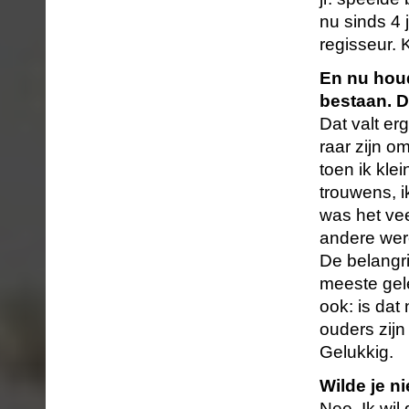
nu sinds 4 
regisseur. 
En nu houd
bestaan. 
Dat valt er
raar zijn o
toen ik kle
trouwens, i
was het vee
andere wer
De belangri
meeste gel
ook: is dat
ouders zijn
Gelukkig.
Wilde je n
Nee. Ik wil