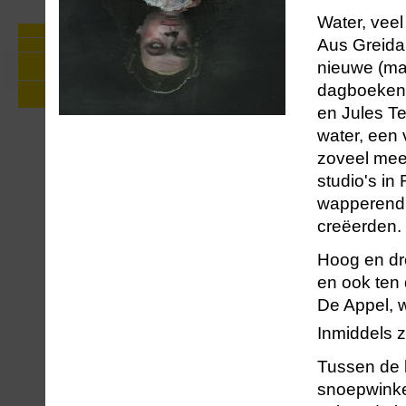
Water, veel
Foto's Zie De Appel Buiten
Aus Greida
Persreacties Zie de mens
Over Zie de mens: geschiedenis,
nieuwe (ma
stuk, personages, achtergronden
Nieuw educatief aanbod rond Zie de
dagboeken 
mens
en Jules T
water, een
zoveel meer
studio's in
wapperend p
creëerden.
Hoog en dr
en ook ten 
De Appel, 
Inmiddels z
Tussen de 
snoepwinke