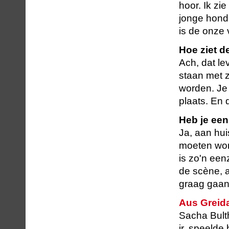
hoor. Ik zi
jonge honde
is de onze
Hoe ziet d
Ach, dat le
staan met z'
worden. Je 
plaats. En d
Heb je een
Ja, aan hui
moeten word
is zo'n een
de scène, a
graag gaan
Aus Greida
Sacha Bulth
jr. speeld