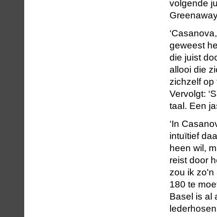
volgende j
Greenaway
‘Casanova, d
geweest het
die juist d
allooi die 
zichzelf op
Vervolgt: 
taal. Een j
‘In Casano
intuïtief da
heen wil, 
reist door 
zou ik zo'n
180 te moe
Basel is al
lederhosen