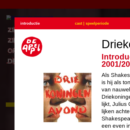
introductie
cast | speelperiode
Driek
Introdu
2001/2
Als Shakesp
is hij als t
van nauwelij
Driekoninge
lijkt, Juli
Zie De Appel buiten
In juni gaan we naar buiten. Drie
lijken acht
locatievoorstellingen op loopafstand
Shakespear
van elkaar. Met één kaartje kunt u
drie voorstellingen zien.
een even in
Lees verder
...