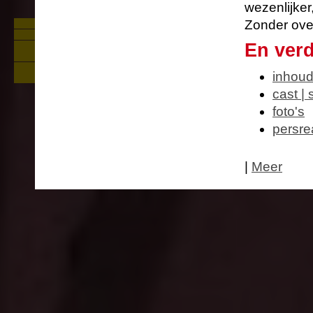
wezenlijker
Zonder over
Foto's Zie De Appel Buiten
Persreacties Zie de mens
En verd
Over Zie de mens: geschiedenis,
stuk, personages, achtergronden
Nieuw educatief aanbod rond Zie de
inhou
mens
cast |
foto's
persre
|
Meer