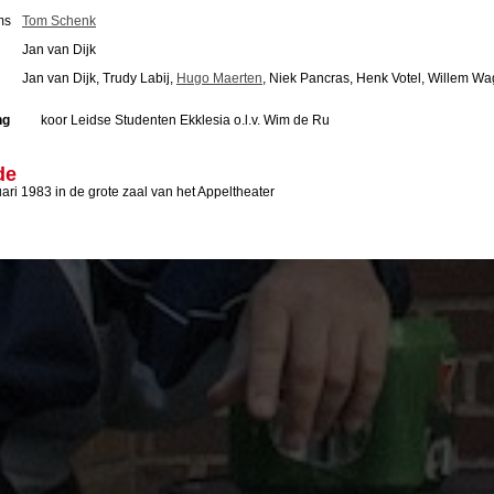
ms
Tom Schenk
Jan van Dijk
Jan van Dijk, Trudy Labij,
Hugo Maerten
, Niek Pancras, Henk Votel, Willem Wag
ng
koor Leidse Studenten Ekklesia o.l.v. Wim de Ru
de
ari 1983 in de grote zaal van het Appeltheater