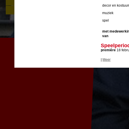
stuk, personages, achtergronden
decor en kostuu
Nieuw educatief aanbod rond Zie de
mens
muziek
spel
met medewerki
van
Speelperio
première
18 febru
|
Meer