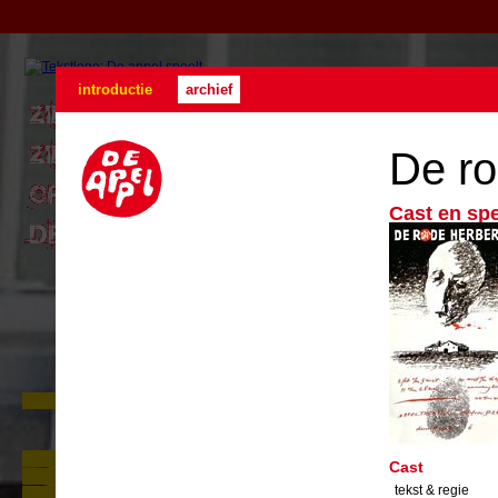
introductie
archief
De ro
Cast en sp
Zie De Appel buiten
In juni gaan we naar buiten. Drie
locatievoorstellingen op loopafstand
van elkaar. Met één kaartje kunt u
Foto's Zie De Appel Buiten
Cast
drie voorstellingen zien.
Persreacties Zie de mens
Lees verder
...
tekst & regie
Over Zie de mens: geschiedenis,